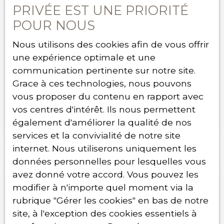
buanderie. À l’étage, l’espace nuit se compose de
PRIVÉE EST UNE PRIORITÉ
trois belles chambres, dont une suite avec salle
d’eau, ainsi qu’une salle de bains supplémentaire.
POUR NOUS
Côté extérieur, vous profiterez de deux espaces
499 000
€
privilégiés : un toit terrasse de 22 m² accessible
Nous utilisons des cookies afin de vous offrir
depuis deux chambres, et une agréable
une expérience optimale et une
cour/jardin privative au rez-de-chaussée.
communication pertinente sur notre site.
MAISON INDIVIDUELLE AVEC 500M² DE
Prestations de qualité, rénovation complète, DPE
Grace à ces technologies, nous pouvons
A avec faibles consommations énergétiques. Frais
TERRAIN
5
pièces
100
m²
Chatou 78400
de notaire réduits! Un bien rare sur le secteur,
vous proposer du contenu en rapport avec
alliant charme, volumes et modernité. Il ne vous
Maison individuelle avec grand terrain de 500 m²
vos centres d'intérêt. Ils nous permettent
reste plus qu’à poser vos valises.
dans un quartier recherché de Chatou FLOW
également d'améliorer la qualité de nos
Immobilier vous propose cette maison de ville
services et la convivialité de notre site
T3/T4, située dans un quartier calme et résidentiel
internet. Nous utiliserons uniquement les
de Chatou. Elle se compose d’une grande pièce à
vivre, d’une cuisine séparée, de deux belles
données personnelles pour lesquelles vous
chambres, ainsi que d’un grand atelier pouvant
avez donné votre accord. Vous pouvez les
être aménagé en chambre supplémentaire. Une
modifier à n'importe quel moment via la
cave offre également un bel espace de stockage.
rubrique ″Gérer les cookies″ en bas de notre
À l’extérieur, vous profiterez d’un grand terrain de
site, à l'exception des cookies essentiels à
500 m² avec une vue panoramique sur Paris et sa
banlieue. Le jardin offre un espace idéal pour