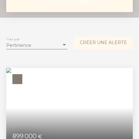
OUVRIR LA RECHERCHE
Vente
Location
Type de bien
Maison
Trier par
CRÉER UNE ALERTE
Pertinence
Localisation
Budget max (€)
Surface min (m²)
RECHERCHER
899 000
€