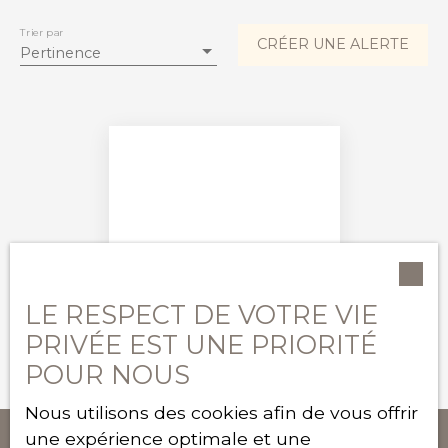
Type de bien
Appartement
Trier par
CRÉER UNE ALERTE
Pertinence
Localisation
Colombes (92700)
Loyer max (€/mois)
Surface min (m²)
RECHERCHER
Aucun résultat
LE RESPECT DE VOTRE VIE
PRIVÉE EST UNE PRIORITÉ
POUR NOUS
Nous utilisons des cookies afin de vous offrir
une expérience optimale et une