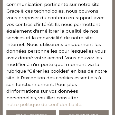
communication pertinente sur notre site.
Grace à ces technologies, nous pouvons
vous proposer du contenu en rapport avec
vos centres d'intérêt. Ils nous permettent
également d'améliorer la qualité de nos
Bénéficiez d'une estimation
services et la convivialité de notre site
immobilière offerte
internet. Nous utiliserons uniquement les
données personnelles pour lesquelles vous
Découvrez notre service d'estimation immobilière
avez donné votre accord. Vous pouvez les
précis et pratique, disponible en ligne ou à domicile.
modifier à n'importe quel moment via la
Grâce à notre technologie avancée et à notre
rubrique ″Gérer les cookies″ en bas de notre
connaissance approfondie du marché, nous évaluons
avec précision la valeur de votre bien. Obtenez une
site, à l'exception des cookies essentiels à
estimation fiable en toute simplicité, que ce soit depuis
son fonctionnement. Pour plus
le confort de votre domicile ou en programmant une
d'informations sur vos données
visite avec nos spécialistes. Prenez rendez-vous dès
personnelles, veuillez consulter
maintenant pour maximiser la valeur de votre
investissement immobilier.
notre politique de confidentialité
.