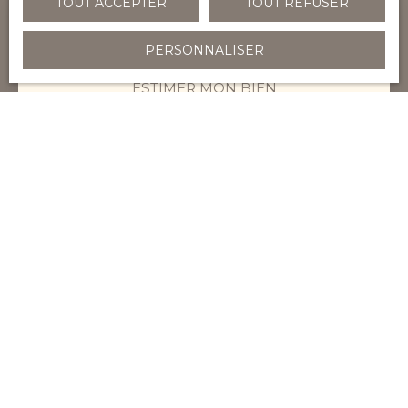
TOUT ACCEPTER
TOUT REFUSER
Adresse de votre bien
PERSONNALISER
ESTIMER MON BIEN
Utilisez notre outil d'alerte
mail
Prénom