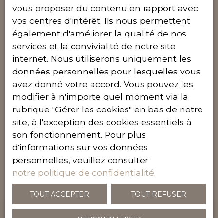
vous proposer du contenu en rapport avec
vos centres d'intérêt. Ils nous permettent
également d'améliorer la qualité de nos
services et la convivialité de notre site
Bénéficiez d'une estimation
internet. Nous utiliserons uniquement les
immobilière offerte
données personnelles pour lesquelles vous
avez donné votre accord. Vous pouvez les
Découvrez notre service d'estimation immobilière
précis et pratique, disponible en ligne ou à domicile.
modifier à n'importe quel moment via la
Grâce à notre technologie avancée et à notre
rubrique ″Gérer les cookies″ en bas de notre
connaissance approfondie du marché, nous évaluons
site, à l'exception des cookies essentiels à
avec précision la valeur de votre bien. Obtenez une
son fonctionnement. Pour plus
estimation fiable en toute simplicité, que ce soit depuis
d'informations sur vos données
le confort de votre domicile ou en programmant une
visite avec nos spécialistes. Prenez rendez-vous dès
personnelles, veuillez consulter
maintenant pour maximiser la valeur de votre
notre politique de confidentialité
.
investissement immobilier.
TOUT ACCEPTER
TOUT REFUSER
Adresse de votre bien